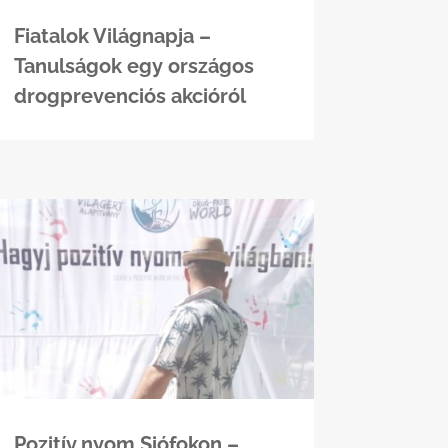
Fiatalok Világnapja –
Tanulságok egy országos
drogprevenciós akcióról
Pozitív nyom Siófokon –