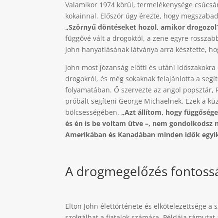
Valamikor 1974 körül, termelékenysége csúcsá
kokainnal. Először úgy érezte, hogy megszabadít
„Szörnyű döntéseket hozol, amikor drogozol
függővé vált a drogoktól, a zene egyre rosszabb
John hanyatlásának látványa arra késztette, ho
John most józanság előtti és utáni időszakokra 
drogokról, és még sokaknak felajánlotta a seg
folyamatában. Ő szervezte az angol popsztár, R
próbált segíteni George Michaelnek. Ezek a küz
bölcsességében.
„Azt állítom, hogy függőség
és én is be voltam ütve –, nem gondolkodsz 
Amerikában és Kanadában minden idők egyik
A drogmegelőzés fontoss
Elton John élettörténete és elkötelezettsége 
szolgálhat a fiatalok számára. Példája rámutat