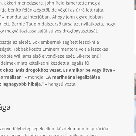
n, akkori menedzsere, John Reid ismertette meg a
ja bénító félénkségétől, de végül az úrrá lett rajta.
”
– mondta az interjúban. Ahogy John egyre jobban
 lett. Bernie Taupin dalszerző társa azt nyilatkozta, hogy
gy megváltoztassa saját súlyos drogfogyasztását.
osztja az életét. Sok embernek segített leszokni a
ítségét. Többek között Eminem mentora volt a leszokás
obbie Williams első elvonókezelését. Sikertelenül
delmek miatt kételkedni kezdett a legális fű
et okoz. Más drogokhoz vezet. És amikor be vagy ütve –
normálisan”
– mondja.
„A marihuána legalizálása
 legnagyobb hibája.”
– hangsúlyozta.
ága
a szenvedélybetegségek elleni küzdelemben inspirációul
 arra, hogy a kábítószer-fogyasztás milyen súlyos