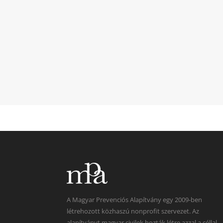
A Magyar Prevenciós Alapítvány egy 2009-ben
létrehozott közhaszú nonprofit szervezet. Az
alapítványt magyar civilek hozták létre azzal a céllal,