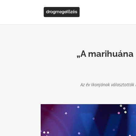
„A marihuána 
Az év ikonjának választották 