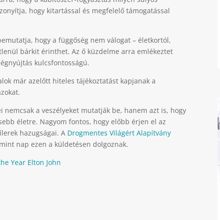
zonyítja, hogy kitartással és megfelelő támogatással
 bemutatja, hogy a függőség nem válogat – életkortól,
tlenül bárkit érinthet. Az ő küzdelme arra emlékeztet
ségnyújtás kulcsfontosságú.
alok már azelőtt hiteles tájékoztatást kapjanak a
azokat.
i nemcsak a veszélyeket mutatják be, hanem azt is, hogy
sebb életre. Nagyom fontos, hogy előbb érjen el az
dílerek hazugságai. A
Drogmentes Világért Alapítvány
mint nap ezen a küldetésen dolgoznak.
the Year Elton John