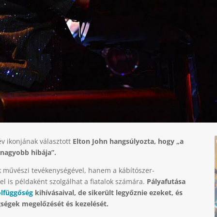
v ikonjának választott
Elton John hangsúlyozta, hogy „a
gnagyobb hibája”.
ak művészi tevékenységével, hanem a kábítószer-
el is példaként szolgálhat a fiatalok számára.
Pályafutása
olfüggőség
kihívásaival, de sikerült legyőznie ezeket, és
ségek megelőzését és kezelését.