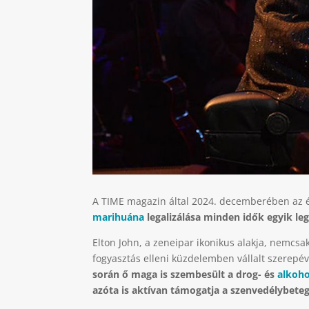
A TIME magazin által 2024. decemberében az é
marihuána
legalizálása minden idők egyik le
Elton John, a zeneipar ikonikus alakja, nemcs
fogyasztás elleni küzdelemben vállalt szerepév
során ő maga is szembesült a drog- és
alkoh
azóta is aktívan
támogatja a szenvedélybeteg