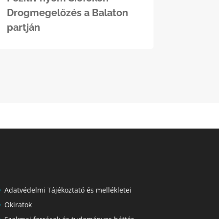
Drogmegelőzés a Balaton
partján
Adatvédelmi Tájékoztató és mellékletei
Okiratok