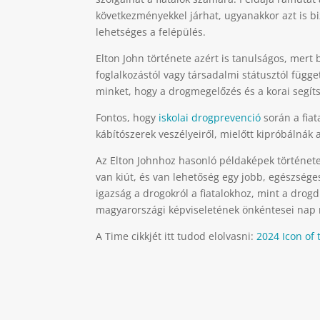
következményekkel járhat, ugyanakkor azt is bi
lehetséges a felépülés.
Elton John története azért is tanulságos, mert
foglalkozástól vagy társadalmi státusztól függe
minket, hogy a drogmegelőzés és a korai segít
Fontos, hogy
iskolai drogprevenció
során a fiat
kábítószerek veszélyeiről, mielőtt kipróbálnák 
Az Elton Johnhoz hasonló példaképek története
van kiút, és van lehetőség egy jobb, egészsége
igazság a drogokról a fiatalokhoz, mint a drog
magyarországi képviseletének önkéntesei nap 
A Time cikkjét itt tudod elolvasni:
2024 Icon of 