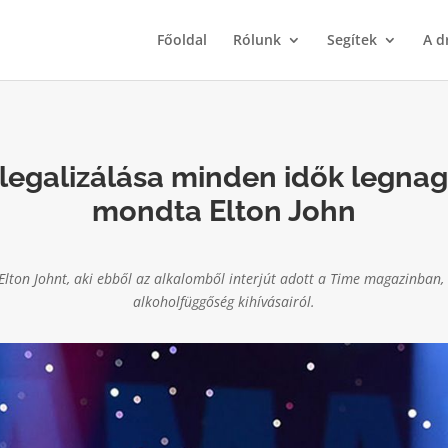
Főoldal
Rólunk
Segítek
A d
legalizálása minden idők legnag
mondta Elton John
Elton Johnt, aki ebből az alkalomből interjút adott a Time magazinban, 
alkoholfüggőség kihívásairól.