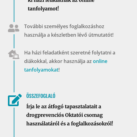
ki házi feladatnak az online
tanfolyamot!
További személyes foglalkozáshoz

használja a készletben lévő útmutatót!
Ha házi feladatként szeretné folytatni a

diákokkal, akkor használja az
online
tanfolyamokat
!
ÖSSZEFOGLALÓ

Írja le az átfogó tapasztalatait a
drogprevenciós Oktatói csomag
használatáról és a foglalkozásokról!