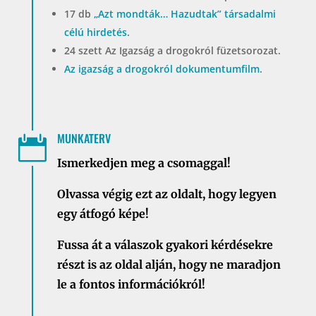
17 db
„Azt mondták… Hazudtak” társadalmi
célú hirdetés
.
24 szett Az Igazság a drogokról füzetsorozat.
Az igazság a drogokról dokumentumfilm
.
MUNKATERV

Ismerkedjen meg a csomaggal!
Olvassa végig ezt az oldalt, hogy legyen
egy átfogó képe!
Fussa át a válaszok gyakori kérdésekre
részt is az oldal alján, hogy ne maradjon
le a fontos információkról!