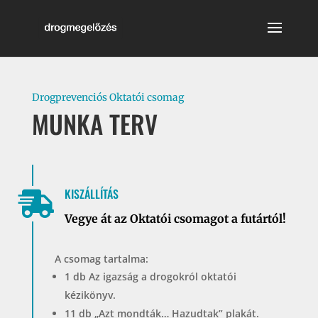
Drogprevenciós Oktatói csomag
MUNKA TERV
KISZÁLLÍTÁS

Vegye át az Oktatói csomagot a futártól!
A csomag tartalma:
1 db Az igazság a drogokról oktatói
kézikönyv.
11 db „Azt mondták… Hazudtak” plakát.