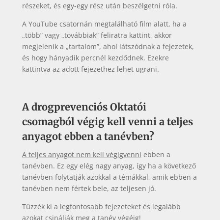
részeket, és egy-egy rész után beszélgetni róla.
A YouTube csatornán megtalálható film alatt, ha a
„több” vagy „továbbiak” feliratra kattint, akkor
megjelenik a „tartalom”, ahol látszódnak a fejezetek,
és hogy hányadik percnél kezdődnek. Ezekre
kattintva az adott fejezethez lehet ugrani.
A drogprevenciós Oktatói
csomagból végig kell venni a teljes
anyagot ebben a tanévben?
A teljes anyagot nem kell végigvenni
ebben a
tanévben. Ez egy elég nagy anyag, így ha a következő
tanévben folytatják azokkal a témákkal, amik ebben a
tanévben nem fértek bele, az teljesen jó.
Tűzzék ki a legfontosabb fejezeteket és legalább
azokat csinálják meg a tanév végéig!