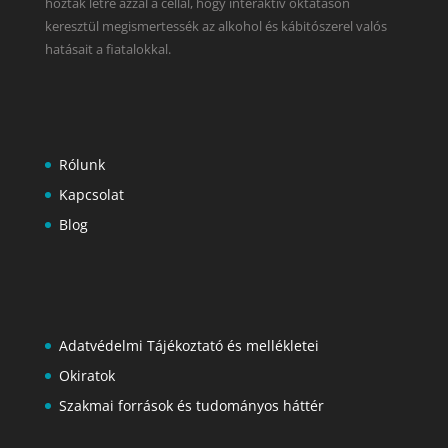
hozták létre azzal a céllal, hogy interaktív oktatáson
keresztül megismertessék az alkohol és kábitószerel valós
hatásait a fiatalokkal.
Rólunk
Kapcsolat
Blog
Adatvédelmi Tájékoztató és mellékletei
Okiratok
Szakmai források és tudományos háttér