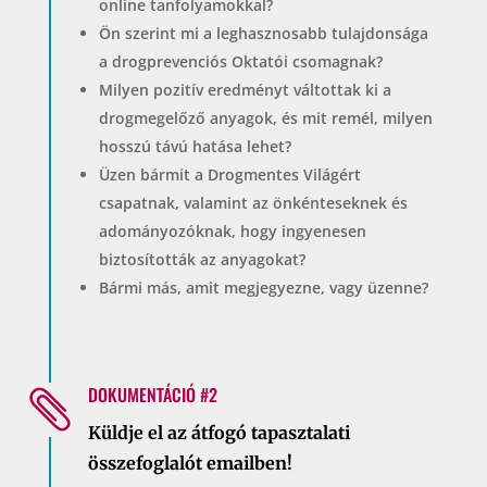
online tanfolyamokkal?
Ön szerint mi a leghasznosabb tulajdonsága
a drogprevenciós Oktatói csomagnak?
Milyen pozitív eredményt váltottak ki a
drogmegelőző anyagok, és mit remél, milyen
hosszú távú hatása lehet?
Üzen bármit a Drogmentes Világért
csapatnak, valamint az önkénteseknek és
adományozóknak, hogy ingyenesen
biztosították az anyagokat?
Bármi más, amit megjegyezne, vagy üzenne?
DOKUMENTÁCIÓ #2

Küldje el az átfogó tapasztalati
összefoglalót emailben!