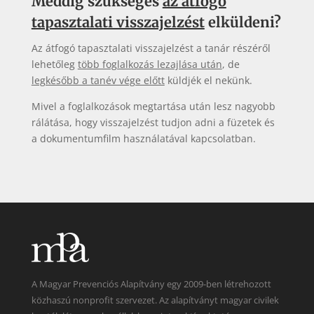
Meddig szükséges
az átfogó
tapasztalati visszajelzést
elküldeni?
Az átfogó tapasztalati visszajelzést a tanár részéről
lehetőleg
több foglalkozás lezajlása után
, de
legkésőbb a tanév vége előtt
küldjék el nekünk.
Mivel a foglalkozások megtartása után lesz nagyobb
rálátása, hogy visszajelzést tudjon adni a füzetek és
a dokumentumfilm használatával kapcsolatban.
A Magyar Prevenciós Alapítvány egy 2009-ben létrehozott
közhaszú nonprofit szervezet. Az alapítványt magyar civilek