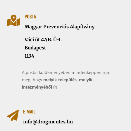
POSTA

Magyar Prevenciós Alapítvány
Váci út 47/B. Ü-1.
Budapest
1134
A postai küldeményében mindenképpen írja
meg, hogy
melyik település, melyik
intézményéből ír
!
E-MAIL

info@drogmentes.hu