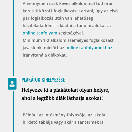
Amennyiben csak kevés alkalommal tud órai
keretek között foglalkozást tartani, úgy az első
pár foglalkozás után van lehetőség
házifeladatként is kiadni a tanulnivalókat az
online tanfolyam
segítségével.
Minimum 1-2 alkalom személyes foglalkozást
javaslunk, mielőtt az
online tanfolyamokhoz
irányítaná a diákokat.
PLAKÁTOK KIHELYEZÉSE

Helyezze ki a plakátokat olyan helyre,
ahol a legtöbb diák láthatja azokat!
Például az intézmény folyosója, az iskola
hirdető táblája vagy akár a tantermek is.