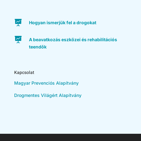

Hogyan ismerjük fel a drogokat

A beavatkozás eszközei és rehabilitációs
teendők
Kapcsolat
Magyar Prevenciós Alapítvány
Drogmentes Világért Alapítvány