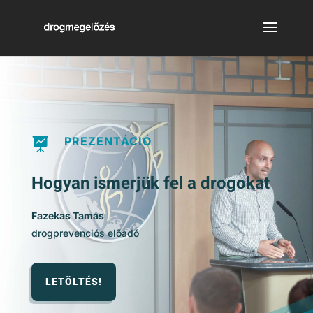
PREZENTÁCIÓ

Hogyan ismerjük fel a drogokat
Fazekas Tamás
drogprevenciós előadó
LETÖLTÉS!