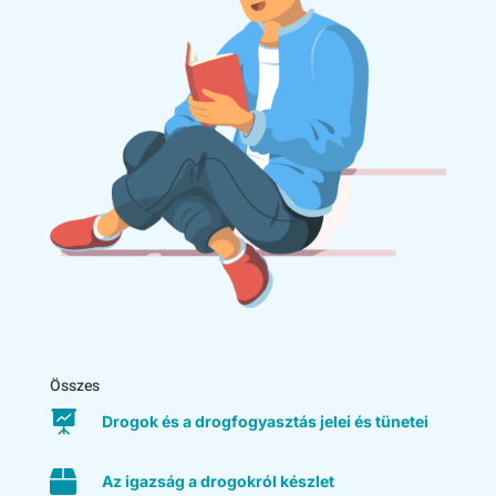
Összes

Drogok és a drogfogyasztás jelei és tünetei

Az igazság a drogokról készlet