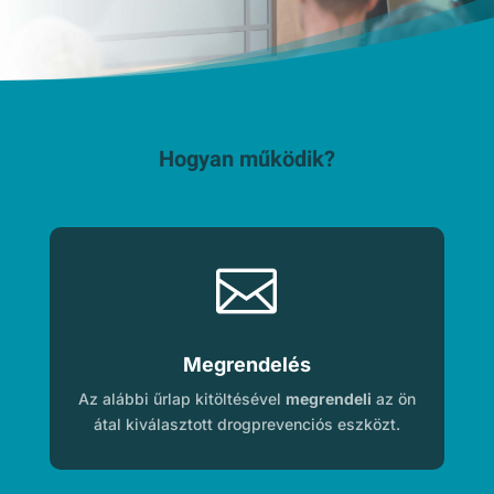
Hogyan működik?

Megrendelés
Az alábbi űrlap kitöltésével
megrendeli
az ön
átal kiválasztott drogprevenciós eszközt.