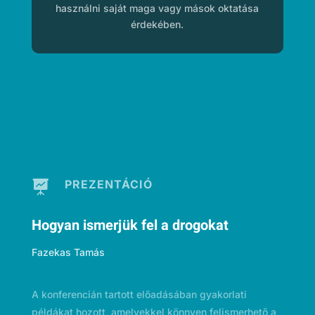
használni saját maga vagy mások oktatása
érdekében.
PREZENTÁCIÓ

Hogyan ismerjük fel a drogokat
Fazekas Tamás
A konferencián tartott előadásában gyakorlati
példákat hozott, amelyekkel könnyen felismerhető a