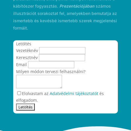
kábítószer fogyasztás.
Prezentációjában
számos
illusztrációt sorakoztat fel, amelyekben bemutatja az
ismertebb és kevésbé ismertebb szerek megjelenési
formáit.
Letöltés
Vezetéknév
Keresztnév
Email
Milyen módon tervezi felhasználni?
Elolvastam az
Adatvédelmi tájékoztatót
és
elfogadom.