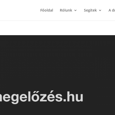
Főoldal
Rólunk
Segítek
A d