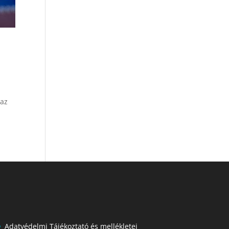
 az
Adatvédelmi Tájékoztató és mellékletei