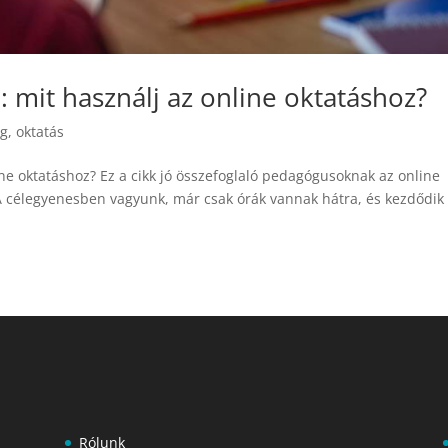
: mit használj az online oktatáshoz?
og
,
oktatás
ine oktatáshoz? Ez a cikk jó összefoglaló pedagógusoknak az online
A célegyenesben vagyunk, már csak órák vannak hátra, és kezdődik
Rólunk