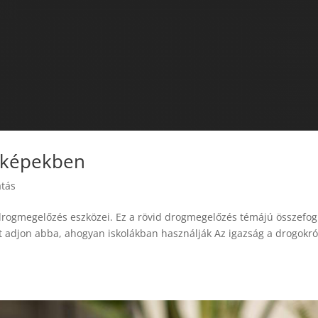
s képekben
atás
drogmegelőzés eszközei. Ez a rövid drogmegelőzés témájú összefog
t adjon abba, ahogyan iskolákban használják Az igazság a drogokró