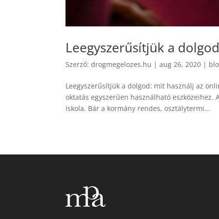
Leegyszerűsítjük a dolgod
Szerző:
drogmegelozes.hu
|
aug 26, 2020
|
bl
Leegyszerűsítjük a dolgod: mit használj az onl
oktatás egyszerűen használható eszközeihez. 
iskola. Bár a kormány rendes, osztálytermi...